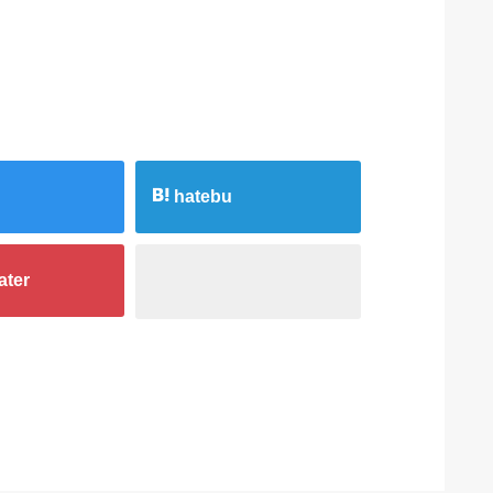
hatebu
ater