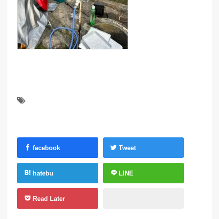
facebook
Tweet
hatebu
LINE
Read Later