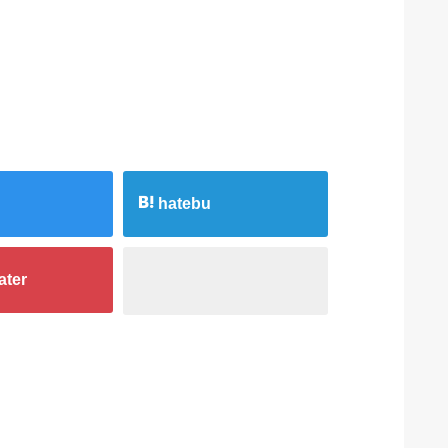
hatebu
ater