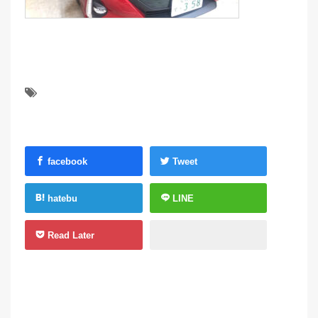
facebook
Tweet
hatebu
LINE
Read Later