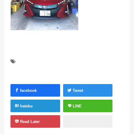
facebook
Tweet
hatebu
LINE
Read Later