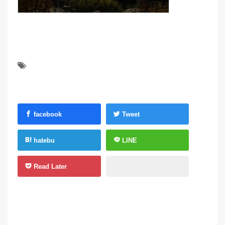
facebook
Tweet
hatebu
LINE
Read Later